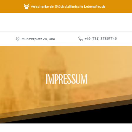
Tisch reservieren
Gutschein
Speisekarte
Verschenke ein Stück sizilianische Lebensfreude
+49 (731) 37867746
Münsterplatz 24, Ulm
Impressum