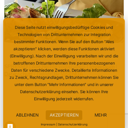
Diese Seite nutzt einwilligungsbedürftige Cookies und
Zur Speisekarte
Technologien von Drittunternehmen zur Integration
bestimmter Funktionen. Wenn Sie auf den Button "Alles
akzeptieren" klicken, werden diese Funktionen aktiviert
(Einwilligung). Nach der Einwilligung verarbeiten wir und die
betroffenen Drittunternehmen Ihre personenbezogenen
SPRESSO
| Alle Rechte vorbehalten. |
Impressum
|
Daten für verschiedene Zwecke. Detaillierte Informationen
Datenschutz
| Design by
VISENDA
zu Zweck, Rechtsgrundlagen, Drittunternehmen können Sie
unter dem Button "Mehr Informationen" und in unserer
rb dich bei uns
Datenschutzerklärung einsehen. Sie können Ihre
reuen uns über deine Bewerbung
Einwilligung jederzeit widerrufen.
t Stellen entdecken
ABLEHNEN
AKZEPTIEREN
MEHR
Impressum
|
Datenschutzerklärung